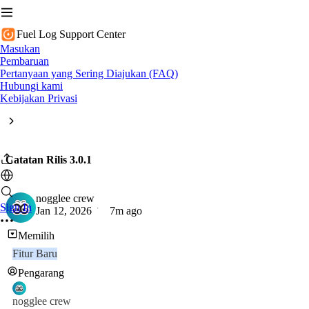
Fuel Log Support Center
Masukan
Pembaruan
Pertanyaan yang Sering Diajukan (FAQ)
Hubungi kami
Kebijakan Privasi
Catatan Rilis 3.0.1
nogglee crew
Sign In
Jan 12, 2026
7m ago
Memilih
Fitur Baru
Pengarang
nogglee crew