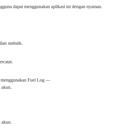
ngguna dapat menggunakan aplikasi ini dengan nyaman.
an statistik.
ercatat.
i menggunakan Fuel Log —
n akun.
n akun.